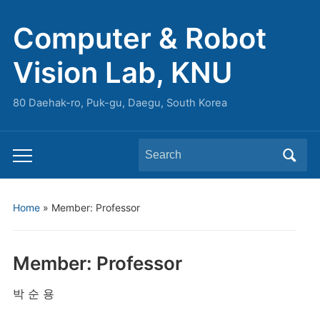
Computer & Robot
Vision Lab, KNU
80 Daehak-ro, Puk-gu, Daegu, South Korea
Search
Toggle
for:
mobile
menu
Home
»
Member: Professor
Member: Professor
박 순 용